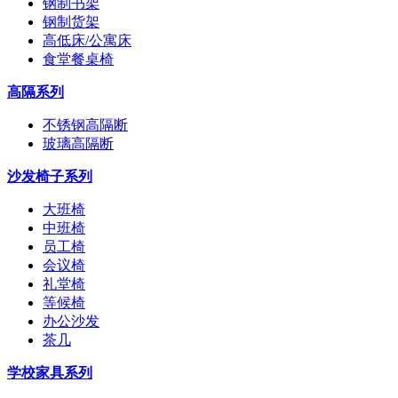
钢制书架
钢制货架
高低床/公寓床
食堂餐桌椅
高隔系列
不锈钢高隔断
玻璃高隔断
沙发椅子系列
大班椅
中班椅
员工椅
会议椅
礼堂椅
等候椅
办公沙发
茶几
学校家具系列