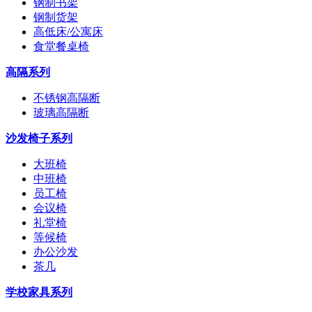
钢制书架
钢制货架
高低床/公寓床
食堂餐桌椅
高隔系列
不锈钢高隔断
玻璃高隔断
沙发椅子系列
大班椅
中班椅
员工椅
会议椅
礼堂椅
等候椅
办公沙发
茶几
学校家具系列