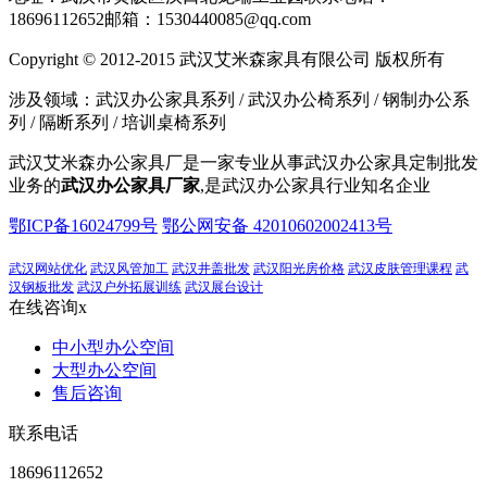
18696112652
邮箱：1530440085@qq.com
Copyright © 2012-2015 武汉艾米森家具有限公司 版权所有
涉及领域：武汉办公家具系列 / 武汉办公椅系列 / 钢制办公系
列 / 隔断系列 / 培训桌椅系列
武汉艾米森办公家具厂是一家专业从事武汉办公家具定制批发
业务的
武汉办公家具厂家
,是武汉办公家具行业知名企业
鄂ICP备16024799号
鄂公网安备 42010602002413号
武汉网站优化
武汉风管加工
武汉井盖批发
武汉阳光房价格
武汉皮肤管理课程
武
汉钢板批发
武汉户外拓展训练
武汉展台设计
在线咨询
x
中小型办公空间
大型办公空间
售后咨询
联系电话
18696112652