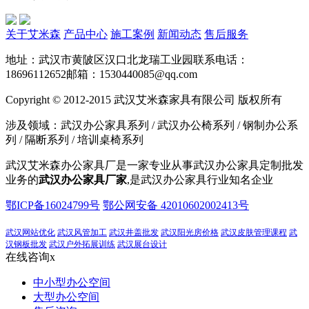
关于艾米森
产品中心
施工案例
新闻动态
售后服务
地址：武汉市黄陂区汉口北龙瑞工业园
联系电话：
18696112652
邮箱：1530440085@qq.com
Copyright © 2012-2015 武汉艾米森家具有限公司 版权所有
涉及领域：武汉办公家具系列 / 武汉办公椅系列 / 钢制办公系
列 / 隔断系列 / 培训桌椅系列
武汉艾米森办公家具厂是一家专业从事武汉办公家具定制批发
业务的
武汉办公家具厂家
,是武汉办公家具行业知名企业
鄂ICP备16024799号
鄂公网安备 42010602002413号
武汉网站优化
武汉风管加工
武汉井盖批发
武汉阳光房价格
武汉皮肤管理课程
武
汉钢板批发
武汉户外拓展训练
武汉展台设计
在线咨询
x
中小型办公空间
大型办公空间