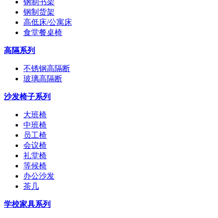
钢制书架
钢制货架
高低床/公寓床
食堂餐桌椅
高隔系列
不锈钢高隔断
玻璃高隔断
沙发椅子系列
大班椅
中班椅
员工椅
会议椅
礼堂椅
等候椅
办公沙发
茶几
学校家具系列