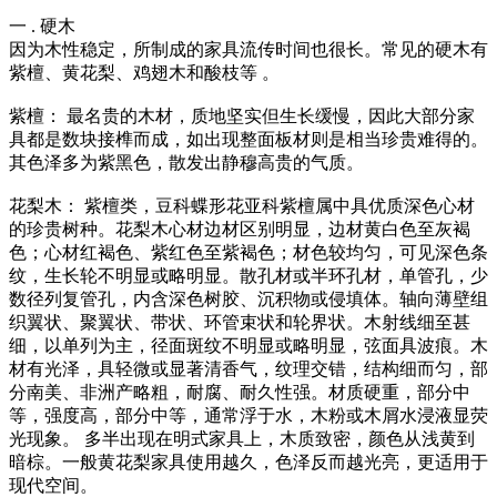
一 . 硬木
因为木性稳定，所制成的家具流传时间也很长。常见的硬木有
紫檀、黄花梨、鸡翅木和酸枝等 。
紫檀： 最名贵的木材，质地坚实但生长缓慢，因此大部分家
具都是数块接榫而成，如出现整面板材则是相当珍贵难得的。
其色泽多为紫黑色，散发出静穆高贵的气质。
花梨木： 紫檀类，豆科蝶形花亚科紫檀属中具优质深色心材
的珍贵树种。花梨木心材边材区别明显，边材黄白色至灰褐
色；心材红褐色、紫红色至紫褐色；材色较均匀，可见深色条
纹，生长轮不明显或略明显。散孔材或半环孔材，单管孔，少
数径列复管孔，内含深色树胶、沉积物或侵填体。轴向薄壁组
织翼状、聚翼状、带状、环管束状和轮界状。木射线细至甚
细，以单列为主，径面斑纹不明显或略明显，弦面具波痕。木
材有光泽，具轻微或显著清香气，纹理交错，结构细而匀，部
分南美、非洲产略粗，耐腐、耐久性强。材质硬重，部分中
等，强度高，部分中等，通常浮于水，木粉或木屑水浸液显荧
光现象。 多半出现在明式家具上，木质致密，颜色从浅黄到
暗棕。一般黄花梨家具使用越久，色泽反而越光亮，更适用于
现代空间。