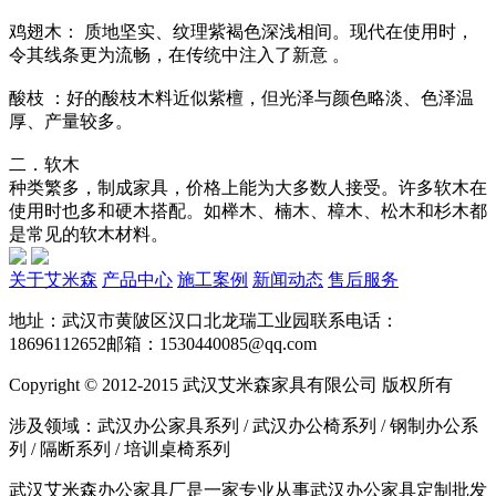
鸡翅木： 质地坚实、纹理紫褐色深浅相间。现代在使用时，
令其线条更为流畅，在传统中注入了新意 。
酸枝 ：好的酸枝木料近似紫檀，但光泽与颜色略淡、色泽温
厚、产量较多。
二．软木
种类繁多，制成家具，价格上能为大多数人接受。许多软木在
使用时也多和硬木搭配。如榉木、楠木、樟木、松木和杉木都
是常见的软木材料。
关于艾米森
产品中心
施工案例
新闻动态
售后服务
地址：武汉市黄陂区汉口北龙瑞工业园
联系电话：
18696112652
邮箱：1530440085@qq.com
Copyright © 2012-2015 武汉艾米森家具有限公司 版权所有
涉及领域：武汉办公家具系列 / 武汉办公椅系列 / 钢制办公系
列 / 隔断系列 / 培训桌椅系列
武汉艾米森办公家具厂是一家专业从事武汉办公家具定制批发