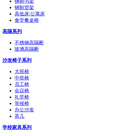
钢制书架
钢制货架
高低床/公寓床
食堂餐桌椅
高隔系列
不锈钢高隔断
玻璃高隔断
沙发椅子系列
大班椅
中班椅
员工椅
会议椅
礼堂椅
等候椅
办公沙发
茶几
学校家具系列