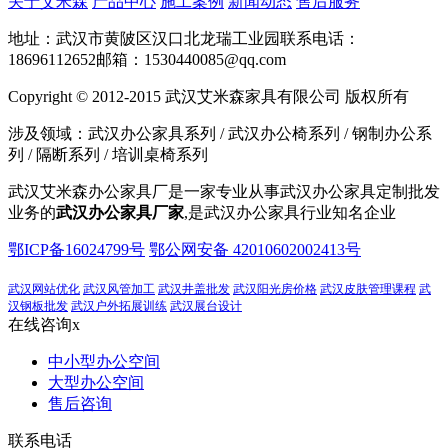
关于艾米森
产品中心
施工案例
新闻动态
售后服务
地址：武汉市黄陂区汉口北龙瑞工业园
联系电话：
18696112652
邮箱：1530440085@qq.com
Copyright © 2012-2015 武汉艾米森家具有限公司 版权所有
涉及领域：武汉办公家具系列 / 武汉办公椅系列 / 钢制办公系
列 / 隔断系列 / 培训桌椅系列
武汉艾米森办公家具厂是一家专业从事武汉办公家具定制批发
业务的
武汉办公家具厂家
,是武汉办公家具行业知名企业
鄂ICP备16024799号
鄂公网安备 42010602002413号
武汉网站优化
武汉风管加工
武汉井盖批发
武汉阳光房价格
武汉皮肤管理课程
武
汉钢板批发
武汉户外拓展训练
武汉展台设计
在线咨询
x
中小型办公空间
大型办公空间
售后咨询
联系电话