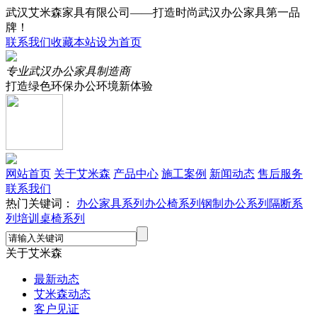
武汉艾米森家具有限公司——打造时尚武汉办公家具第一品
牌！
联系我们
收藏本站
设为首页
专业武汉办公家具制造商
打造绿色环保办公环境新体验
网站首页
关于艾米森
产品中心
施工案例
新闻动态
售后服务
联系我们
热门关键词：
办公家具系列
办公椅系列
钢制办公系列
隔断系
列
培训桌椅系列
关于艾米森
最新动态
艾米森动态
客户见证