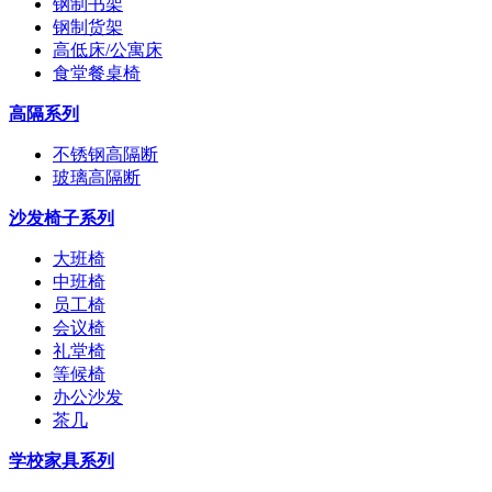
钢制书架
钢制货架
高低床/公寓床
食堂餐桌椅
高隔系列
不锈钢高隔断
玻璃高隔断
沙发椅子系列
大班椅
中班椅
员工椅
会议椅
礼堂椅
等候椅
办公沙发
茶几
学校家具系列