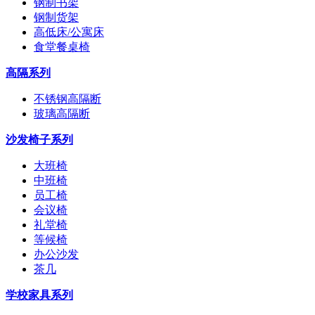
钢制书架
钢制货架
高低床/公寓床
食堂餐桌椅
高隔系列
不锈钢高隔断
玻璃高隔断
沙发椅子系列
大班椅
中班椅
员工椅
会议椅
礼堂椅
等候椅
办公沙发
茶几
学校家具系列