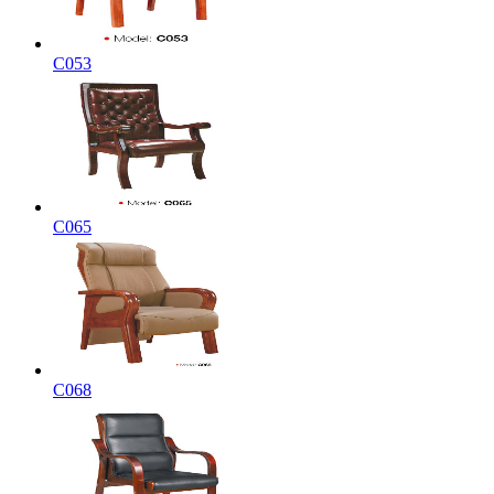
C053
C065
C068