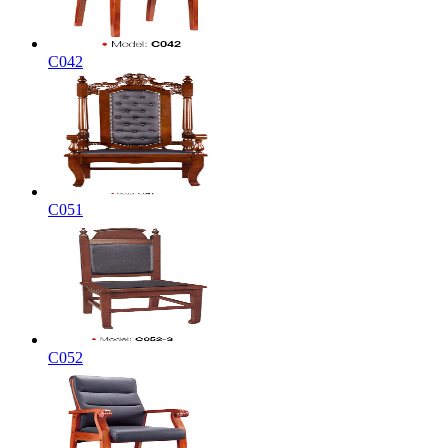
C042
C051
C052