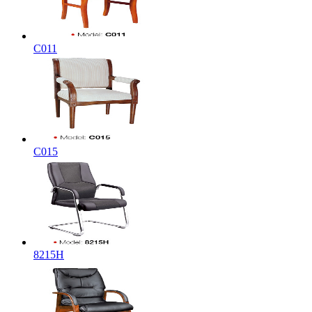
C011
C015
8215H