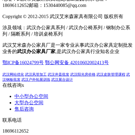
18696112652
邮箱：1530440085@qq.com
Copyright © 2012-2015 武汉艾米森家具有限公司 版权所有
涉及领域：武汉办公家具系列 / 武汉办公椅系列 / 钢制办公系
列 / 隔断系列 / 培训桌椅系列
武汉艾米森办公家具厂是一家专业从事武汉办公家具定制批发
业务的
武汉办公家具厂家
,是武汉办公家具行业知名企业
鄂ICP备16024799号
鄂公网安备 42010602002413号
武汉网站优化
武汉风管加工
武汉井盖批发
武汉阳光房价格
武汉皮肤管理课程
武
汉钢板批发
武汉户外拓展训练
武汉展台设计
在线咨询
x
中小型办公空间
大型办公空间
售后咨询
联系电话
18696112652