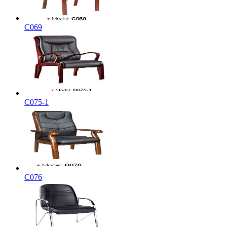
C069
C075-1
C076