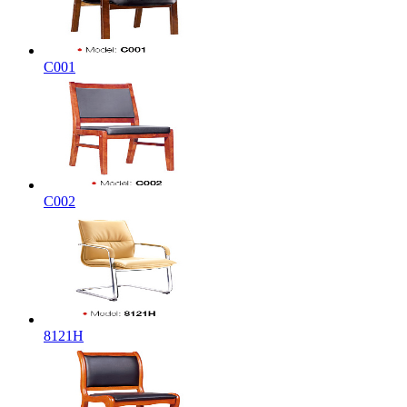
C001
C002
8121H