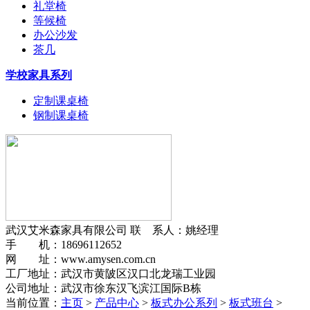
礼堂椅
等候椅
办公沙发
茶几
学校家具系列
定制课桌椅
钢制课桌椅
武汉艾米森家具有限公司
联 系人：姚经理
手 机：18696112652
网 址：www.amysen.com.cn
工厂地址：武汉市黄陂区汉口北龙瑞工业园
公司地址：武汉市徐东汉飞滨江国际B栋
当前位置：
主页
>
产品中心
>
板式办公系列
>
板式班台
>