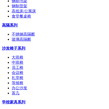
钢制书架
钢制货架
高低床/公寓床
食堂餐桌椅
高隔系列
不锈钢高隔断
玻璃高隔断
沙发椅子系列
大班椅
中班椅
员工椅
会议椅
礼堂椅
等候椅
办公沙发
茶几
学校家具系列