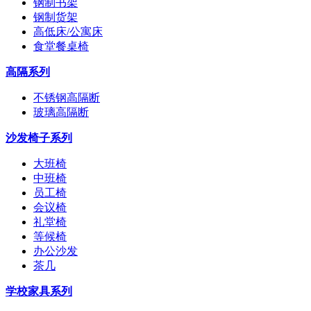
钢制书架
钢制货架
高低床/公寓床
食堂餐桌椅
高隔系列
不锈钢高隔断
玻璃高隔断
沙发椅子系列
大班椅
中班椅
员工椅
会议椅
礼堂椅
等候椅
办公沙发
茶几
学校家具系列