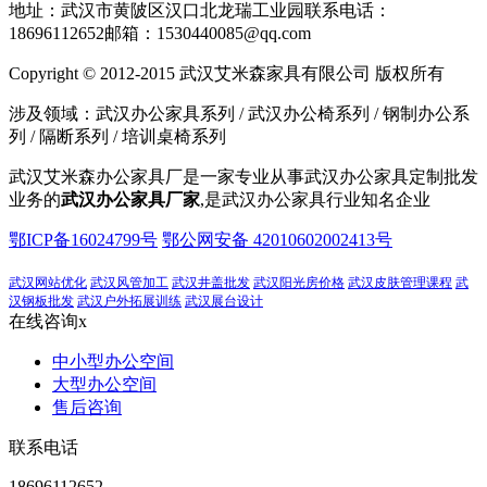
地址：武汉市黄陂区汉口北龙瑞工业园
联系电话：
18696112652
邮箱：1530440085@qq.com
Copyright © 2012-2015 武汉艾米森家具有限公司 版权所有
涉及领域：武汉办公家具系列 / 武汉办公椅系列 / 钢制办公系
列 / 隔断系列 / 培训桌椅系列
武汉艾米森办公家具厂是一家专业从事武汉办公家具定制批发
业务的
武汉办公家具厂家
,是武汉办公家具行业知名企业
鄂ICP备16024799号
鄂公网安备 42010602002413号
武汉网站优化
武汉风管加工
武汉井盖批发
武汉阳光房价格
武汉皮肤管理课程
武
汉钢板批发
武汉户外拓展训练
武汉展台设计
在线咨询
x
中小型办公空间
大型办公空间
售后咨询
联系电话
18696112652