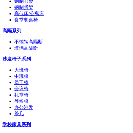
钢制书架
钢制货架
高低床/公寓床
食堂餐桌椅
高隔系列
不锈钢高隔断
玻璃高隔断
沙发椅子系列
大班椅
中班椅
员工椅
会议椅
礼堂椅
等候椅
办公沙发
茶几
学校家具系列