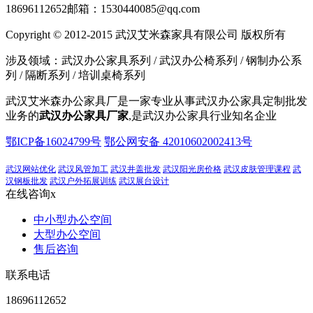
18696112652
邮箱：1530440085@qq.com
Copyright © 2012-2015 武汉艾米森家具有限公司 版权所有
涉及领域：武汉办公家具系列 / 武汉办公椅系列 / 钢制办公系
列 / 隔断系列 / 培训桌椅系列
武汉艾米森办公家具厂是一家专业从事武汉办公家具定制批发
业务的
武汉办公家具厂家
,是武汉办公家具行业知名企业
鄂ICP备16024799号
鄂公网安备 42010602002413号
武汉网站优化
武汉风管加工
武汉井盖批发
武汉阳光房价格
武汉皮肤管理课程
武
汉钢板批发
武汉户外拓展训练
武汉展台设计
在线咨询
x
中小型办公空间
大型办公空间
售后咨询
联系电话
18696112652