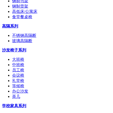
钢制书架
钢制货架
高低床/公寓床
食堂餐桌椅
高隔系列
不锈钢高隔断
玻璃高隔断
沙发椅子系列
大班椅
中班椅
员工椅
会议椅
礼堂椅
等候椅
办公沙发
茶几
学校家具系列