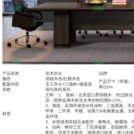
产品名称
实木班台
品牌
颜色
胡桃木色/红檀木色
产品尺寸（常规）
配套内容
主工作台+三抽柜+键盘架
单位cm
风格
现代风尚系列
主料：1、.基材：北美进口黑胡桃木，经过除
异，精密监测木材含水率控制范围8-12%。
2、漆面：采用环保型水性涂料，三底两面，开
甲苯、二甲苯、甲醛、游离TDI有毒重金属，
材质
染环境。
3、全部使用高端五金配件，耐氧化、耐腐蚀，
4、结构：榫卯工艺，丁氏拼板胶，坚固耐用，
配件：优质五金配件，德国进口轨道，进口连接