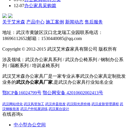
12-07
办公家具采购篇
关于艾米森
产品中心
施工案例
新闻动态
售后服务
地址：武汉市黄陂区汉口北龙瑞工业园
联系电话：
18696112652
邮箱：1530440085@qq.com
Copyright © 2012-2015 武汉艾米森家具有限公司 版权所有
涉及领域：武汉办公家具系列 / 武汉办公椅系列 / 钢制办公系
列 / 隔断系列 / 培训桌椅系列
武汉艾米森办公家具厂是一家专业从事武汉办公家具定制批发
业务的
武汉办公家具厂家
,是武汉办公家具行业知名企业
鄂ICP备16024799号
鄂公网安备 42010602002413号
武汉网站优化
武汉风管加工
武汉井盖批发
武汉阳光房价格
武汉皮肤管理课程
武
汉钢板批发
武汉户外拓展训练
武汉展台设计
在线咨询
x
中小型办公空间